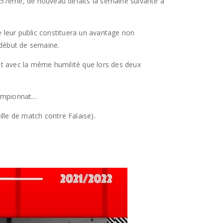
la 57ème, de nouveau défaits la semaine suivante à
de leur public constituera un avantage non
 début de semaine.
t avec la même humilité que lors des deux
hampionnat…
lle de match contre Falaise).