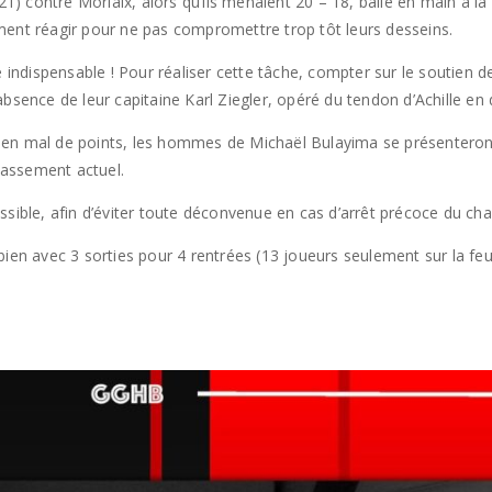
 21) contre Morlaix, alors qu’ils menaient 20 – 18, balle en main à 
ment réagir pour ne pas compromettre trop tôt leurs desseins.
e indispensable ! Pour réaliser cette tâche, compter sur le soutien 
absence de leur capitaine Karl Ziegler, opéré du tendon d’Achille en
 en mal de points, les hommes de Michaël Bulayima se présenteron
classement actuel.
ossible, afin d’éviter toute déconvenue en cas d’arrêt précoce du c
 avec 3 sorties pour 4 rentrées (13 joueurs seulement sur la feui