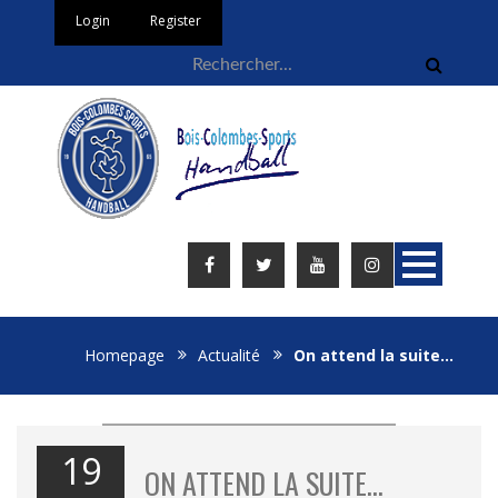
Login
Register
Homepage
Actualité
On attend la suite…
19
ON ATTEND LA SUITE…