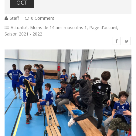
OCT
Staff
0 Comment
Actualité
,
Moins de 14 ans masculins 1
,
Page d'accueil
,
Saison 2021 - 2022