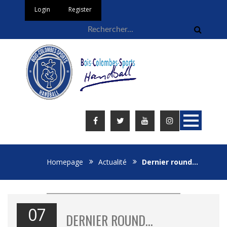
Login
Register
Homepage
Actualité
Dernier round…
07
DERNIER ROUND…