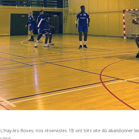
de L’Hay-les-Roses, nos réservistes 1B ont très vite dû abandonner l
 jour.