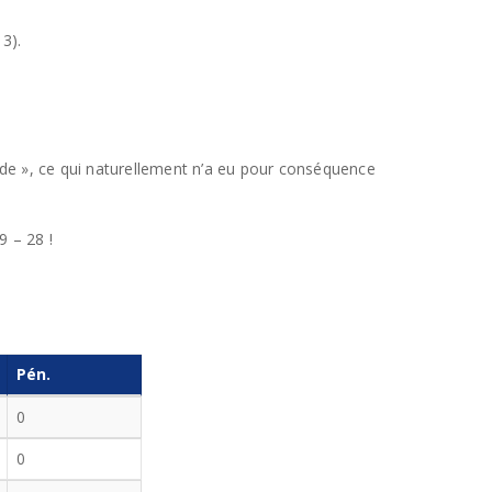
13).
nde », ce qui naturellement n’a eu pour conséquence
9 – 28 !
Pén.
0
0