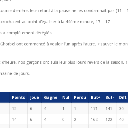
 course derrière, leur retard à la pause ne les condamnait pas (11 – 
ccrochaient au point d’égaliser à la 44ème minute, 17 – 17.
les a complètement déréglés.
d Ghorbel ont commencé à vouloir l’un après l’autre, « sauver le mo
 d’heure, nos garçons ont subi leur plus lourd revers de la saison, 1
nzaine de jours.
Points
Joué
Gagné
Nul
Perdu
But+
But-
Diff.
15
6
4
1
1
171
141
30
14
6
4
0
2
162
122
40