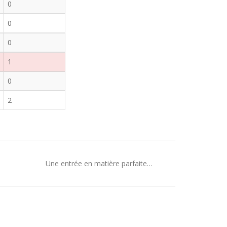
0
0
0
1
0
2
Une entrée en matière parfaite…