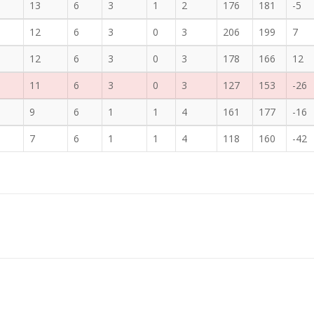
13
6
3
1
2
176
181
-5
12
6
3
0
3
206
199
7
12
6
3
0
3
178
166
12
11
6
3
0
3
127
153
-26
9
6
1
1
4
161
177
-16
7
6
1
1
4
118
160
-42