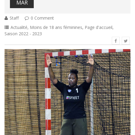
MAR
Staff
0 Comment
Actualité
,
Moins de 18 ans féminines
,
Page d'accueil
,
Saison 2022 - 2023