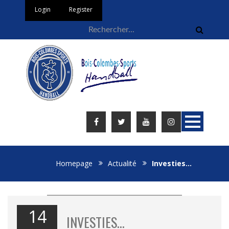
Login
Register
Homepage
Actualité
Investies…
14
INVESTIES…