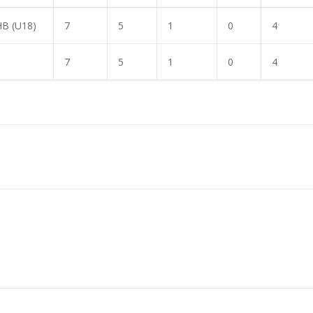
B (U18)
7
5
1
0
4
7
5
1
0
4