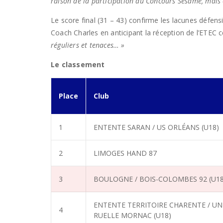
raison de la participation au Concours Sésame, mais c’
Le score final (31 – 43) confirme les lacunes défen
Coach Charles en anticipant la réception de l’ETEC 
réguliers et tenaces… »
Le classement
Place
Club
1
ENTENTE SARAN / US ORLÉANS (U18)
2
LIMOGES HAND 87
3
BOULOGNE / BOIS-COLOMBES 92 (U18
ENTENTE TERRITOIRE CHARENTE / U
4
RUELLE MORNAC (U18)