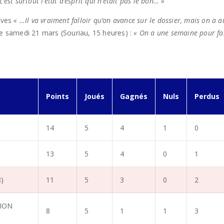
est surtout l’état d’esprit qui n’était pas le bon… »
sives
« …Il va vraiment falloir qu’on avance sur le dossier, mais on a 
ce samedi 21 mars (Souriau, 15 heures) :
« On a une semaine pour fair
Points
Joués
Gagnés
Nuls
Perdus
14
5
4
1
0
13
5
4
0
1
)
11
5
3
0
2
NION
8
5
1
1
3