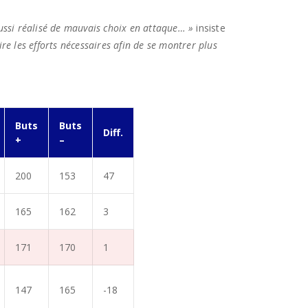
aussi réalisé de mauvais choix en attaque… »
insiste
e les efforts nécessaires afin de se montrer plus
Buts
Buts
Diff.
+
–
200
153
47
165
162
3
171
170
1
147
165
-18